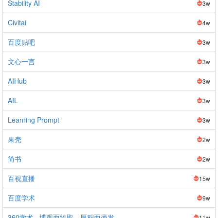
Stability AI
3w
Civitai
4w
百度贴吧
3w
文心一言
3w
AIHub
3w
AIL
3w
Learning Prompt
3w
果壳
2w
简书
2w
百视直播
15w
百度学术
9w
360学术 - 博观而约取，厚积而薄发
11w