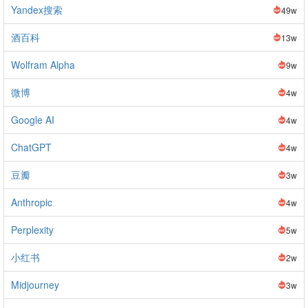
Yandex搜索
49w
酒百科
13w
Wolfram Alpha
9w
微博
4w
Google AI
4w
ChatGPT
4w
豆瓣
3w
Anthropic
4w
Perplexity
5w
小红书
2w
Midjourney
3w