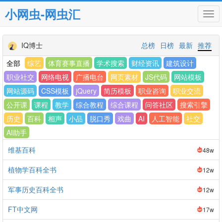
小网虫-网虫汇
Tog
navi
IQ博士
总榜
日榜
最新
推荐
全部
综艺
体育赛事直播
学术搜索
财经资讯
建筑设计
职业社交
网络电视
广播电台
网页素材
JS代码
网站模板
网站源码
CSS模板
jQuery
简历模板
职业咨询
职业交流
公开课
课程
教学
综合教程
综合课程
问答社区
搜索引擎
历史
百科
相声
小品
脱口秀
戏曲
AI
人工智能
社交
AI助手
维基百科
48w
植物学百科全书
12w
军事历史百科全书
12w
FT中文网
17w