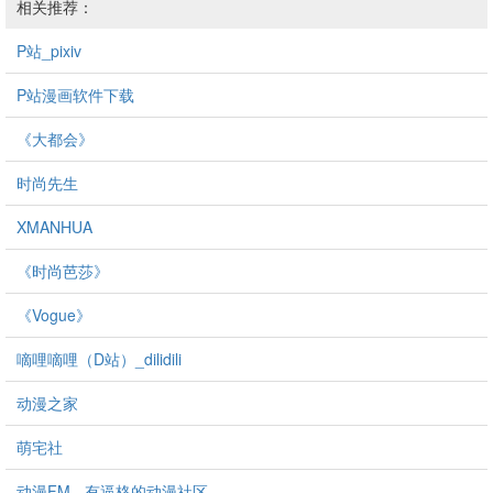
相关推荐：
P站_pixiv
P站漫画软件下载
《大都会》
时尚先生
XMANHUA
《时尚芭莎》
《Vogue》
嘀哩嘀哩（D站）_dilidili
动漫之家
萌宅社
动漫FM - 有逼格的动漫社区