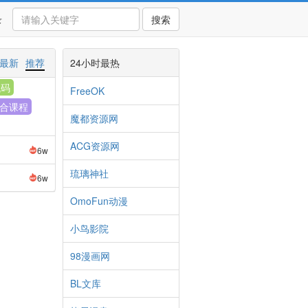
录
搜索
最新
推荐
24小时最热
代码
FreeOK
合课程
魔都资源网
ACG资源网
6w
琉璃神社
6w
OmoFun动漫
小鸟影院
98漫画网
BL文库