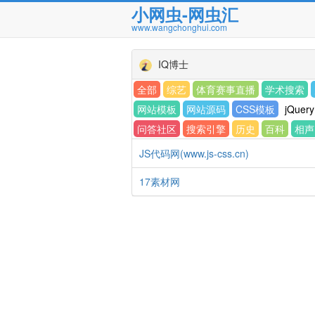
小网虫-网虫汇
www.wangchonghui.com
IQ博士
全部
综艺
体育赛事直播
学术搜索
网站模板
网站源码
CSS模板
jQuery
问答社区
搜索引擎
历史
百科
相声
JS代码网(www.js-css.cn)
17素材网