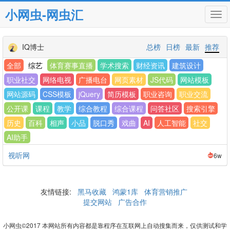
小网虫-网虫汇
Tog
navi
IQ博士
总榜
日榜
最新
推荐
全部
综艺
体育赛事直播
学术搜索
财经资讯
建筑设计
职业社交
网络电视
广播电台
网页素材
JS代码
网站模板
网站源码
CSS模板
jQuery
简历模板
职业咨询
职业交流
公开课
课程
教学
综合教程
综合课程
问答社区
搜索引擎
历史
百科
相声
小品
脱口秀
戏曲
AI
人工智能
社交
AI助手
视听网
6w
友情链接:
黑马收藏
鸿蒙1库
体育营销推广
提交网站
广告合作
小网虫©2017 本网站所有内容都是靠程序在互联网上自动搜集而来，仅供测试和学