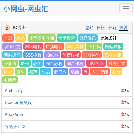
小网虫-网虫汇
Tog
navi
IQ博士
总榜
日榜
最新
推荐
全部
综艺
体育赛事直播
学术搜索
财经资讯
建筑设计
职业社交
网络电视
广播电台
网页素材
JS代码
网站模板
网站源码
CSS模板
jQuery
简历模板
职业咨询
职业交流
公开课
课程
教学
综合教程
综合课程
问答社区
搜索引擎
历史
百科
相声
小品
脱口秀
戏曲
AI
人工智能
社交
AI助手
ArchDaily
5w
Dezeen建筑设计
7w
KoozArch
3w
谷德设计网
3w