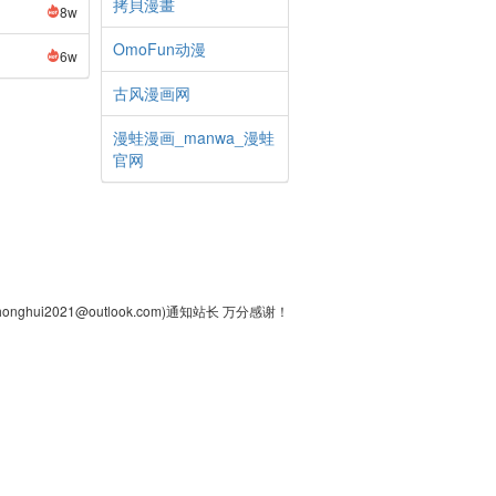
拷貝漫畫
8w
OmoFun动漫
6w
古风漫画网
漫蛙漫画_manwa_漫蛙
官网
2021@outlook.com)通知站长 万分感谢！