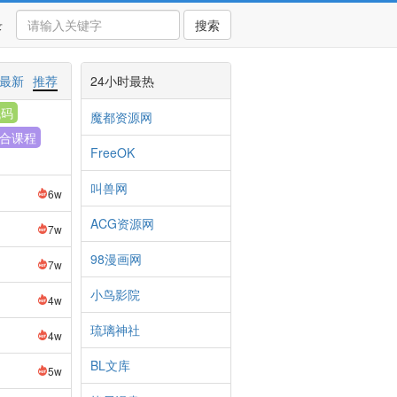
录
搜索
最新
推荐
24小时最热
代码
魔都资源网
合课程
FreeOK
叫兽网
6w
ACG资源网
7w
98漫画网
7w
小鸟影院
4w
琉璃神社
4w
BL文库
5w