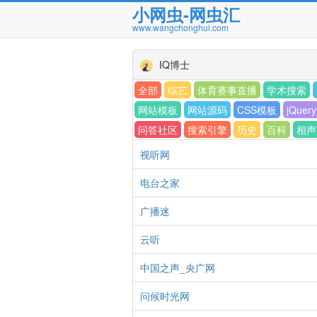
小网虫-网虫汇
www.wangchonghui.com
IQ博士
全部
综艺
体育赛事直播
学术搜索
网站模板
网站源码
CSS模板
jQuery
问答社区
搜索引擎
历史
百科
相声
视听网
电台之家
广播迷
云听
中国之声_央广网
问候时光网