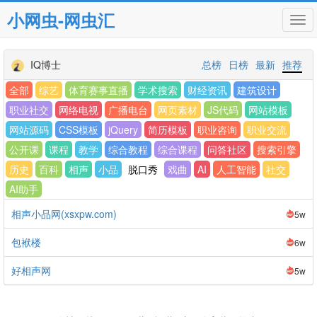
小网虫-网虫汇
Tog
navi
IQ博士
总榜
日榜
最新
推荐
全部
综艺
体育赛事直播
学术搜索
财经资讯
建筑设计
职业社交
网络电视
广播电台
网页素材
JS代码
网站模板
网站源码
CSS模板
jQuery
简历模板
职业咨询
职业交流
公开课
课程
教学
综合教程
综合课程
问答社区
搜索引擎
历史
百科
相声
小品
脱口秀
戏曲
AI
人工智能
社交
AI助手
相声小品网(xsxpw.com)
5w
包袱楼
6w
好相声网
5w