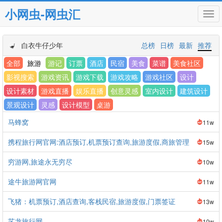
小网虫-网虫汇
Tog
navi
白衣牛仔少年
总榜
日榜
最新
推荐
全部
旅游
游记
订票
酒店
民宿
美食
菜谱
美食社区
影视搜索
游戏资讯
游戏下载
游戏攻略
游戏社区
设计
设计素材
游戏直播
娱乐直播
创意灵感
室内设计
建筑设计
景观设计
灵感
设计模型
桌游
马蜂窝
11w
携程旅行网官网:酒店预订,机票预订查询,旅游度假,商旅管理
15w
穷游网,旅途永无穷尽
10w
途牛旅游网官网
11w
飞猪：机票预订,酒店查询,客栈民宿,旅游度假,门票签证
13w
艺龙旅行网
10w