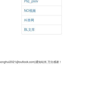
P站_pixiv
NO视频
叫兽网
BL文库
2021@outlook.com)通知站长 万分感谢！