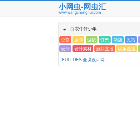
小网虫-网虫汇
www.wangchonghui.com
白衣牛仔少年
全部
旅游
游记
订票
酒店
民宿
设计
设计素材
游戏直播
娱乐直播
FULLDES 全境设计网