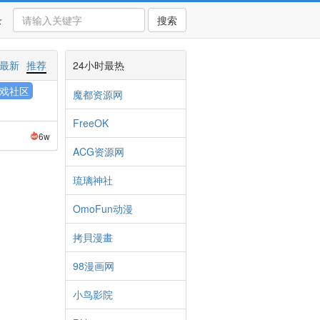
录
搜索
最新
推荐
24小时最热
戏社区
魔都资源网
FreeOK
6w
ACG资源网
琉璃神社
OmoFun动漫
拷貝漫畫
98漫画网
小鸟影院