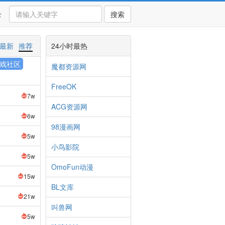
录
搜索
最新
推荐
24小时最热
戏社区
魔都资源网
FreeOK
7w
ACG资源网
6w
98漫画网
5w
小鸟影院
5w
OmoFun动漫
15w
BL文库
21w
叫兽网
5w