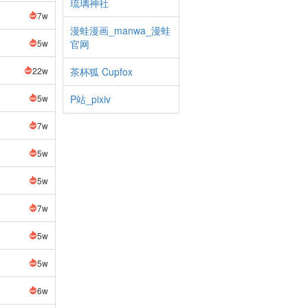
琉璃神社
7w
漫蛙漫画_manwa_漫蛙
5w
官网
22w
茶杯狐 Cupfox
5w
P站_pixiv
7w
5w
5w
7w
5w
5w
6w