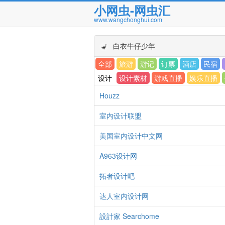
小网虫-网虫汇
www.wangchonghui.com
白衣牛仔少年
全部
旅游
游记
订票
酒店
民宿
设计
设计素材
游戏直播
娱乐直播
Houzz
室内设计联盟
美国室内设计中文网
A963设计网
拓者设计吧
达人室内设计网
設計家 Searchome