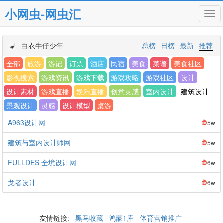
小网虫-网虫汇
Tog
navi
白衣牛仔少年
总榜
日榜
最新
推荐
全部
旅游
游记
订票
酒店
民宿
美食
菜谱
美食社区
影视搜索
游戏资讯
游戏下载
游戏攻略
游戏社区
设计
设计素材
游戏直播
娱乐直播
创意灵感
室内设计
建筑设计
景观设计
灵感
设计模型
桌游
A963设计网
5w
建筑与室内设计师网
5w
FULLDES 全境设计网
6w
戈者设计
6w
友情链接:
黑马收藏
鸿蒙1库
体育营销推广