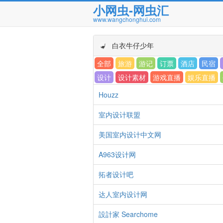
小网虫-网虫汇
www.wangchonghui.com
白衣牛仔少年
全部
旅游
游记
订票
酒店
民宿
设计
设计素材
游戏直播
娱乐直播
Houzz
室内设计联盟
美国室内设计中文网
A963设计网
拓者设计吧
达人室内设计网
設計家 Searchome