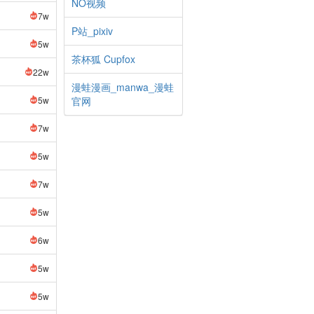
NO视频
7w
P站_pixiv
5w
茶杯狐 Cupfox
22w
漫蛙漫画_manwa_漫蛙
5w
官网
7w
5w
7w
5w
6w
5w
5w