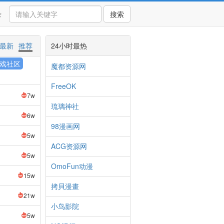
录
搜索
最新
推荐
24小时最热
戏社区
魔都资源网
FreeOK
7w
琉璃神社
6w
98漫画网
5w
ACG资源网
5w
OmoFun动漫
15w
拷貝漫畫
21w
小鸟影院
5w