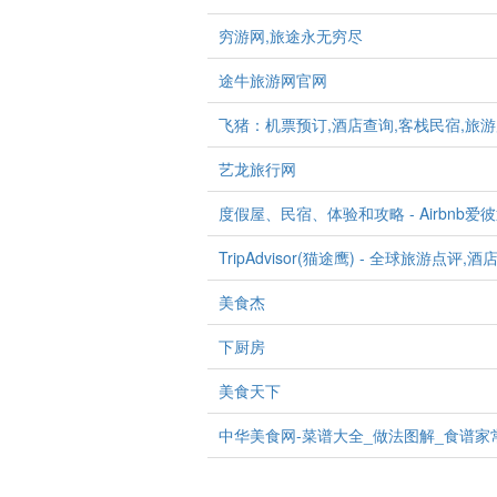
穷游网,旅途永无穷尽
途牛旅游网官网
飞猪：机票预订,酒店查询,客栈民宿,旅游
艺龙旅行网
度假屋、民宿、体验和攻略 - Airbnb爱
TripAdvisor(猫途鹰) - 全球旅游点评
美食杰
下厨房
美食天下
中华美食网-菜谱大全_做法图解_食谱家