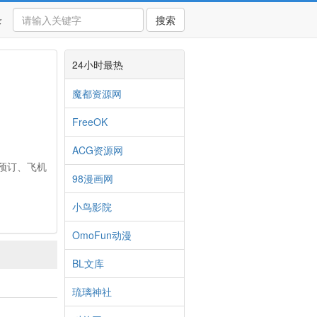
录
搜索
24小时最热
魔都资源网
FreeOK
ACG资源网
预订、飞机
98漫画网
小鸟影院
OmoFun动漫
BL文库
琉璃神社