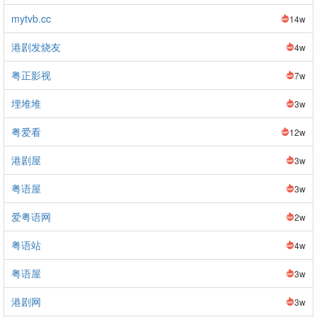
mytvb.cc
14w
港剧发烧友
4w
粤正影视
7w
埋堆堆
3w
粤爱看
12w
港剧屋
3w
粤语屋
3w
爱粤语网
2w
粤语站
4w
粤语屋
3w
港剧网
3w