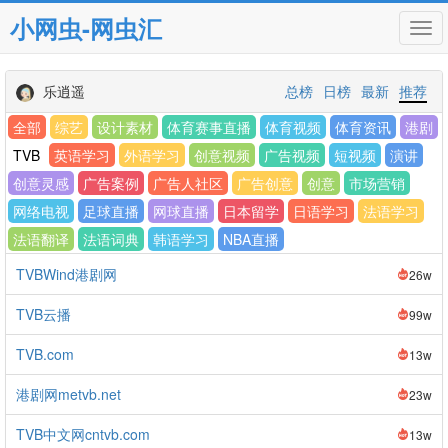
小网虫-网虫汇
Tog
navi
乐逍遥
总榜
日榜
最新
推荐
全部
综艺
设计素材
体育赛事直播
体育视频
体育资讯
港剧
TVB
英语学习
外语学习
创意视频
广告视频
短视频
演讲
创意灵感
广告案例
广告人社区
广告创意
创意
市场营销
网络电视
足球直播
网球直播
日本留学
日语学习
法语学习
法语翻译
法语词典
韩语学习
NBA直播
TVBWind港剧网
26w
TVB云播
99w
TVB.com
13w
港剧网metvb.net
23w
TVB中文网cntvb.com
13w