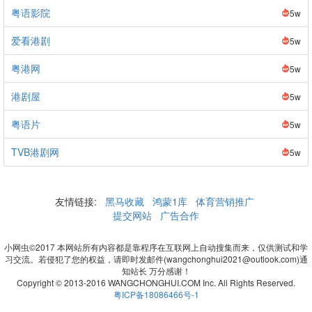
粤语影院
5w
爱看港剧
5w
粤港网
5w
港剧屋
5w
粤语片
5w
TVB港剧网
5w
友情链接:
黑马收藏
鸿蒙1库
体育营销推广
提交网站
广告合作
小网虫©2017 本网站所有内容都是靠程序在互联网上自动搜集而来，仅供测试和学
习交流。若侵犯了您的权益，请即时发邮件(wangchonghui2021@outlook.com)通
知站长 万分感谢！
Copyright © 2013-2016 WANGCHONGHUI.COM Inc. All Rights Reserved.
粤ICP备18086466号-1