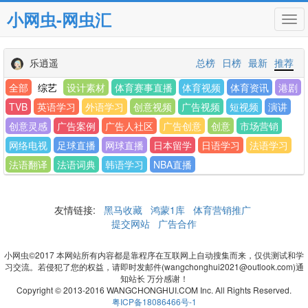
小网虫-网虫汇
Tog
navi
乐逍遥
总榜
日榜
最新
推荐
全部
综艺
设计素材
体育赛事直播
体育视频
体育资讯
港剧
TVB
英语学习
外语学习
创意视频
广告视频
短视频
演讲
创意灵感
广告案例
广告人社区
广告创意
创意
市场营销
网络电视
足球直播
网球直播
日本留学
日语学习
法语学习
法语翻译
法语词典
韩语学习
NBA直播
友情链接:
黑马收藏
鸿蒙1库
体育营销推广
提交网站
广告合作
小网虫©2017 本网站所有内容都是靠程序在互联网上自动搜集而来，仅供测试和学
习交流。若侵犯了您的权益，请即时发邮件(wangchonghui2021@outlook.com)通
知站长 万分感谢！
Copyright © 2013-2016 WANGCHONGHUI.COM Inc. All Rights Reserved.
粤ICP备18086466号-1