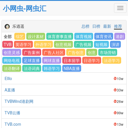
小网虫-网虫汇
Tog
navi
乐逍遥
总榜
日榜
最新
推荐
全部
综艺
设计素材
体育赛事直播
体育视频
体育资讯
港剧
TVB
英语学习
外语学习
创意视频
广告视频
短视频
演讲
创意灵感
广告案例
广告人社区
广告创意
创意
市场营销
网络电视
足球直播
网球直播
日本留学
日语学习
法语学习
法语翻译
法语词典
韩语学习
NBA直播
Elllo
10w
A直播
33w
TVBWind港剧网
26w
TVB云播
99w
TVB.com
13w