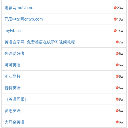
港剧网metvb.net
23w
TVB中文网cntvb.com
13w
mytvb.cc
14w
英语自学网_免费英语在线学习视频教程
7w
外语爱好者
6w
可可英语
6w
沪江网校
6w
普特英语
6w
《英语周报》
8w
爱思英语
6w
大耳朵英语
6w