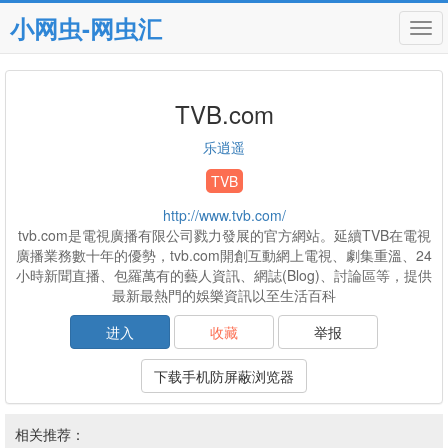
小网虫-网虫汇
Tog
navi
TVB.com
乐逍遥
TVB
http://www.tvb.com/
tvb.com是電視廣播有限公司戮力發展的官方網站。延續TVB在電視
廣播業務數十年的優勢，tvb.com開創互動網上電視、劇集重溫、24
小時新聞直播、包羅萬有的藝人資訊、網誌(Blog)、討論區等，提供
最新最熱門的娛樂資訊以至生活百科
进入
收藏
举报
下载手机防屏蔽浏览器
相关推荐：