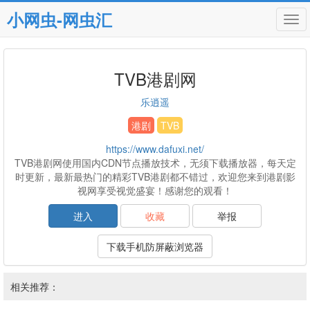
小网虫-网虫汇
Tog
navi
TVB港剧网
乐逍遥
港剧
TVB
https://www.dafuxi.net/
TVB港剧网使用国内CDN节点播放技术，无须下载播放器，每天定
时更新，最新最热门的精彩TVB港剧都不错过，欢迎您来到港剧影
视网享受视觉盛宴！感谢您的观看！
进入
收藏
举报
下载手机防屏蔽浏览器
相关推荐：