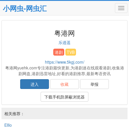
小网虫-网虫汇
Tog
navi
粤港网
乐逍遥
港剧
TVB
https://www.5kgj.com/
粤港网yuehk.com专注港剧最快更新,为港剧迷在线观看港剧,收集港
剧网盘,港剧迅雷地址,好看的港剧推荐,最新粤语资讯
进入
收藏
举报
下载手机防屏蔽浏览器
相关推荐：
Elllo