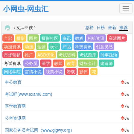
小网虫-网虫汇
Tog
navi
♀女灬匪侠丶
总榜
日榜
最新
推荐
全部
摄影
图片
摄影社区
资讯
教程
相机资讯
高清图片
动漫资讯
动漫
运营
设计
产品
科技资讯
创意灵感
市场营销
推广
ASO优化
考试资料
考试题库
时事政治
考试资讯
公务员
医学
教师
教育
财务会计
建造师
网络学院
言情小说
耽美小说
游戏
影评
花
中公教育
5w
考试吧(www.exam8.com)
5w
医学教育网
7w
公考资讯网
6w
国家公务员考试网（www.gjgwy.org）
6w