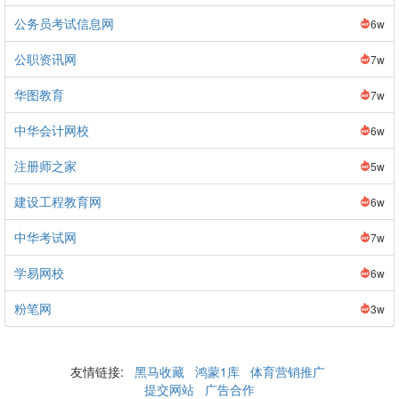
公务员考试信息网
6w
公职资讯网
7w
华图教育
7w
中华会计网校
6w
注册师之家
5w
建设工程教育网
6w
中华考试网
7w
学易网校
6w
粉笔网
3w
友情链接:
黑马收藏
鸿蒙1库
体育营销推广
提交网站
广告合作