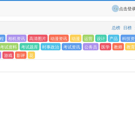
点击登
总榜
日榜
程
相机资讯
高清图片
动漫资讯
动漫
运营
设计
产品
科技资
考试资料
考试题库
时事政治
考试资讯
公务员
医学
教师
教育
游戏
影评
花