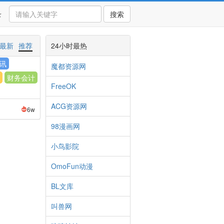
录
搜索
最新
推荐
24小时最热
讯
魔都资源网
财务会计
FreeOK
ACG资源网
6w
98漫画网
小鸟影院
OmoFun动漫
BL文库
叫兽网