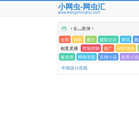
小网虫-网虫汇
www.wangchonghui.com
♀女灬匪侠丶
全部
摄影
图片
摄影社区
资讯
教
创意灵感
市场营销
推广
ASO优化
建造师
网络学院
言情小说
耽美小说
中国设计在线