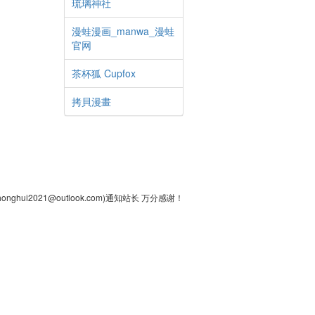
琉璃神社
漫蛙漫画_manwa_漫蛙
官网
茶杯狐 Cupfox
拷貝漫畫
2021@outlook.com)通知站长 万分感谢！