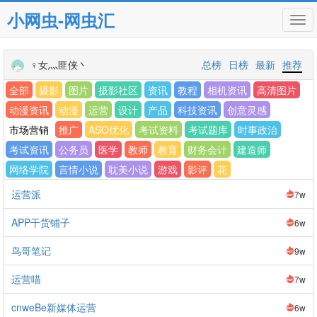
小网虫-网虫汇
Tog
navi
♀女灬匪侠丶
总榜
日榜
最新
推荐
全部
摄影
图片
摄影社区
资讯
教程
相机资讯
高清图片
动漫资讯
动漫
运营
设计
产品
科技资讯
创意灵感
市场营销
推广
ASO优化
考试资料
考试题库
时事政治
考试资讯
公务员
医学
教师
教育
财务会计
建造师
网络学院
言情小说
耽美小说
游戏
影评
花
运营派
7w
APP干货铺子
6w
鸟哥笔记
9w
运营喵
7w
cnweBe新媒体运营
6w