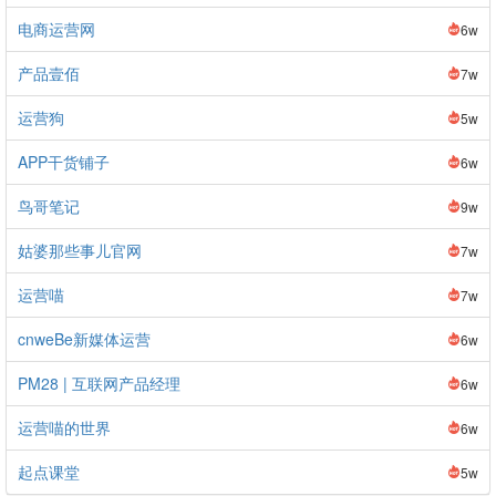
电商运营网
6w
产品壹佰
7w
运营狗
5w
APP干货铺子
6w
鸟哥笔记
9w
姑婆那些事儿官网
7w
运营喵
7w
cnweBe新媒体运营
6w
PM28 | 互联网产品经理
6w
运营喵的世界
6w
起点课堂
5w