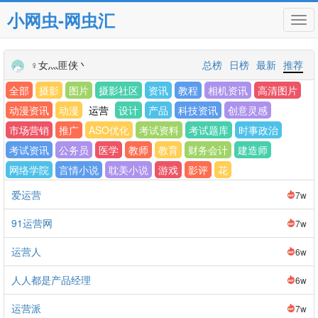
小网虫-网虫汇
Tog
navi
♀女灬匪侠丶
总榜
日榜
最新
推荐
全部
摄影
图片
摄影社区
资讯
教程
相机资讯
高清图片
动漫资讯
动漫
运营
设计
产品
科技资讯
创意灵感
市场营销
推广
ASO优化
考试资料
考试题库
时事政治
考试资讯
公务员
医学
教师
教育
财务会计
建造师
网络学院
言情小说
耽美小说
游戏
影评
花
爱运营
7w
91运营网
7w
运营人
6w
人人都是产品经理
6w
运营派
7w