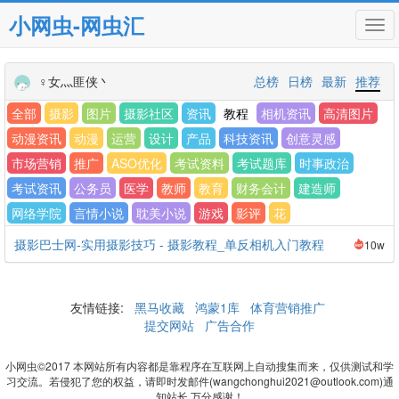
小网虫-网虫汇
Tog
navi
♀女灬匪侠丶
总榜
日榜
最新
推荐
全部
摄影
图片
摄影社区
资讯
教程
相机资讯
高清图片
动漫资讯
动漫
运营
设计
产品
科技资讯
创意灵感
市场营销
推广
ASO优化
考试资料
考试题库
时事政治
考试资讯
公务员
医学
教师
教育
财务会计
建造师
网络学院
言情小说
耽美小说
游戏
影评
花
摄影巴士网-实用摄影技巧 - 摄影教程_单反相机入门教程
10w
友情链接:
黑马收藏
鸿蒙1库
体育营销推广
提交网站
广告合作
小网虫©2017 本网站所有内容都是靠程序在互联网上自动搜集而来，仅供测试和学
习交流。若侵犯了您的权益，请即时发邮件(wangchonghui2021@outlook.com)通
知站长 万分感谢！