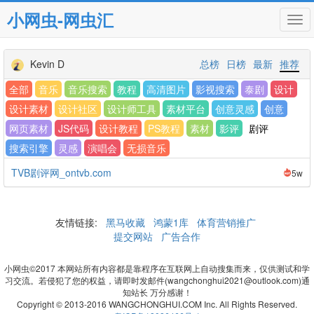
小网虫-网虫汇
Tog
navi
Kevin D
总榜
日榜
最新
推荐
全部
音乐
音乐搜索
教程
高清图片
影视搜索
泰剧
设计
设计素材
设计社区
设计师工具
素材平台
创意灵感
创意
网页素材
JS代码
设计教程
PS教程
素材
影评
剧评
搜索引擎
灵感
演唱会
无损音乐
TVB剧评网_ontvb.com
5w
友情链接:
黑马收藏
鸿蒙1库
体育营销推广
提交网站
广告合作
小网虫©2017 本网站所有内容都是靠程序在互联网上自动搜集而来，仅供测试和学
习交流。若侵犯了您的权益，请即时发邮件(wangchonghui2021@outlook.com)通
知站长 万分感谢！
Copyright © 2013-2016 WANGCHONGHUI.COM Inc. All Rights Reserved.