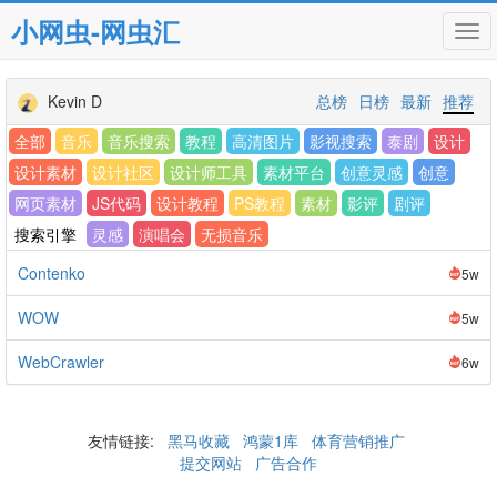
小网虫-网虫汇
Tog
navi
Kevin D
总榜
日榜
最新
推荐
全部
音乐
音乐搜索
教程
高清图片
影视搜索
泰剧
设计
设计素材
设计社区
设计师工具
素材平台
创意灵感
创意
网页素材
JS代码
设计教程
PS教程
素材
影评
剧评
搜索引擎
灵感
演唱会
无损音乐
Contenko
5w
WOW
5w
WebCrawler
6w
友情链接:
黑马收藏
鸿蒙1库
体育营销推广
提交网站
广告合作