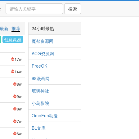
录
搜索
最新
推荐
24小时最热
创意灵感
魔都资源网
ACG资源网
17w
FreeOK
14w
98漫画网
8w
琉璃神社
9w
小鸟影院
8w
OmoFun动漫
7w
BL文库
6w