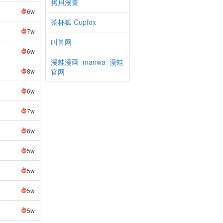
拷貝漫畫
6w
茶杯狐 Cupfox
7w
叫兽网
6w
漫蛙漫画_manwa_漫蛙
8w
官网
6w
7w
6w
5w
5w
5w
5w