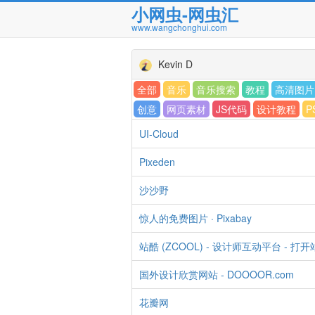
小网虫-网虫汇
www.wangchonghui.com
Kevin D
全部
音乐
音乐搜索
教程
高清图片
创意
网页素材
JS代码
设计教程
P
UI-Cloud
Pixeden
沙沙野
惊人的免费图片 · Pixabay
站酷 (ZCOOL) - 设计师互动平台 -
国外设计欣赏网站 - DOOOOR.com
花瓣网