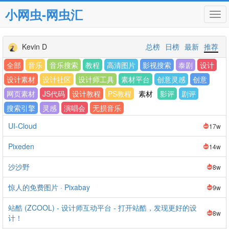
小网虫-网虫汇
Tog
navi
Kevin D
总榜
日榜
最新
推荐
全部
音乐
音乐搜索
教程
高清图片
影视搜索
泰剧
设计
设计素材
设计社区
设计师工具
素材平台
创意灵感
创意
网页素材
JS代码
设计教程
PS教程
素材
影评
剧评
搜索引擎
灵感
演唱会
无损音乐
UI-Cloud
17w
Pixeden
14w
沙沙野
8w
惊人的免费图片 · Pixabay
9w
站酷 (ZCOOL) - 设计师互动平台 - 打开站酷，发现更好的设
8w
计！