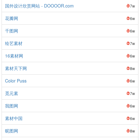
国外设计欣赏网站 - DOOOOR.com
7w
花瓣网
6w
千图网
6w
绘艺素材
7w
16素材网
6w
素材天下网
8w
Color Puss
6w
觅元素
7w
我图网
6w
素材中国
6w
昵图网
8w