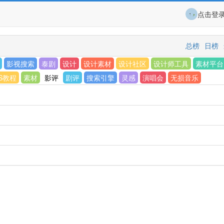
点击登
总榜
日榜
影视搜索
泰剧
设计
设计素材
设计社区
设计师工具
素材平台
S教程
素材
影评
剧评
搜索引擎
灵感
演唱会
无损音乐