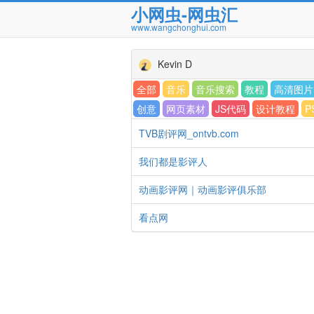
小网虫-网虫汇
www.wangchonghui.com
Kevin D
全部
音乐
音乐搜索
教程
高清图片
创意
网页素材
JS代码
设计教程
P
TVB剧评网_ontvb.com
我们都是影评人
动画影评网｜动画影评俱乐部
看点网