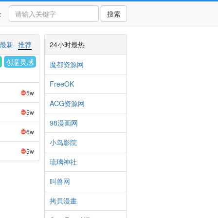
录
搜索
最新
推荐
24小时最热
创意灵感
魔都资源网
FreeOK
5w
ACG资源网
5w
98漫画网
6w
小鸟影院
5w
琉璃神社
叫兽网
拷貝漫畫