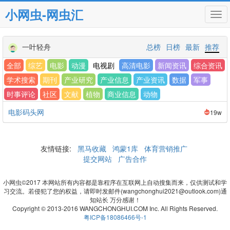
小网虫-网虫汇
Tog
navi
一叶轻舟
总榜
日榜
最新
推荐
全部
综艺
电影
动漫
电视剧
高清电影
新闻资讯
综合资讯
学术搜索
期刊
产业研究
产业信息
产业资讯
数据
军事
时事评论
社区
文献
植物
商业信息
动物
电影码头网
19w
友情链接:
黑马收藏
鸿蒙1库
体育营销推广
提交网站
广告合作
小网虫©2017 本网站所有内容都是靠程序在互联网上自动搜集而来，仅供测试和学
习交流。若侵犯了您的权益，请即时发邮件(wangchonghui2021@outlook.com)通
知站长 万分感谢！
Copyright © 2013-2016 WANGCHONGHUI.COM Inc. All Rights Reserved.
粤ICP备18086466号-1