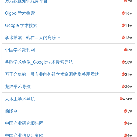
万方数据知识服务平台
7w
Glgoo 学术搜索
16w
Google 学术搜索
14w
学术搜索 - 站在巨人的肩膀上
13w
中国学术期刊网
6w
谷歌学术镜像_Google学术搜索导航
50w
万千合集站 - 最专业的外链学术资源收集整理网站
31w
龙猫学术导航
30w
大木虫学术导航
474w
前瞻网
5w
中国产业研究报告网
6w
中国产业信息研究网
6w