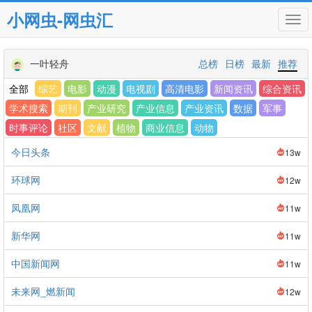
小网虫-网虫汇
Tog
navi
一叶轻舟
总榜
日榜
最新
推荐
全部
综艺
电影
动漫
电视剧
高清电影
新闻资讯
综合资讯
学术搜索
期刊
产业研究
产业信息
产业资讯
数据
军事
时事评论
社区
文献
植物
商业信息
动物
今日头条
13w
环球网
12w
凤凰网
11w
新华网
11w
中国新闻网
11w
未来网_燃新闻
12w