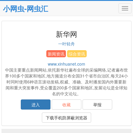
小网虫-网虫汇
Tog
navi
新华网
一叶轻舟
新闻资讯
综合资讯
www.xinhuanet.com
中国主要重点新闻网站,依托新华社遍布全球的采编网络,记者遍布世
界100多个国家和地区,地方频道分布全国31个省市自治区,每天24小
时同时使用6种语言滚动发稿,权威、准确、及时播发国内外重要新
闻和重大突发事件,受众覆盖200多个国家和地区,发展论坛是全球知
名的中文论坛。
进入
收藏
举报
下载手机防屏蔽浏览器