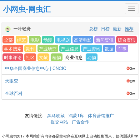
小网虫-网虫汇
Tog
navi
一叶轻舟
总榜
日榜
最新
推荐
全部
综艺
电影
动漫
电视剧
高清电影
新闻资讯
综合资讯
学术搜索
期刊
产业研究
产业信息
产业资讯
数据
军事
时事评论
社区
文献
植物
商业信息
动物
中华全国商业信息中心 | CNCIC
3w
天眼查
2w
全球百科
3w
友情链接:
黑马收藏
鸿蒙1库
体育营销推广
提交网站
广告合作
小网虫©2017 本网站所有内容都是靠程序在互联网上自动搜集而来，仅供测试和学