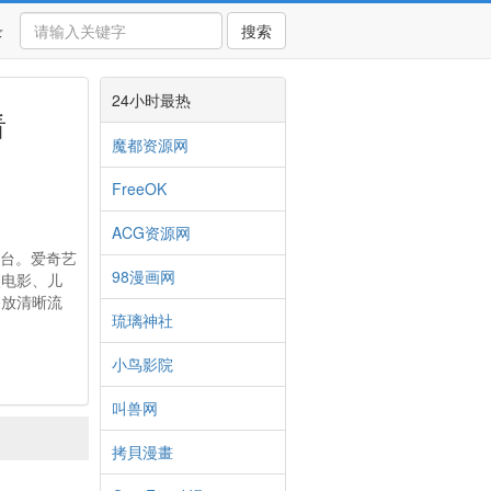
录
搜索
24小时最热
看
魔都资源网
FreeOK
ACG资源网
平台。爱奇艺
98漫画网
微电影、儿
播放清晰流
琉璃神社
小鸟影院
叫兽网
拷貝漫畫