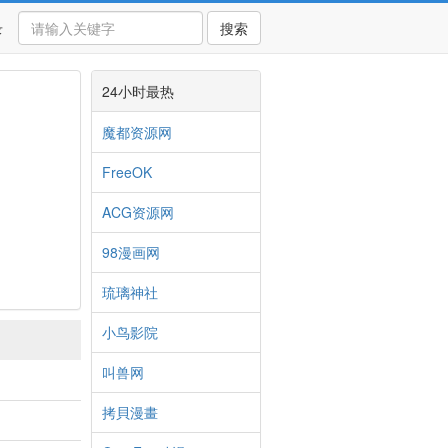
录
搜索
24小时最热
魔都资源网
FreeOK
ACG资源网
98漫画网
琉璃神社
小鸟影院
叫兽网
拷貝漫畫