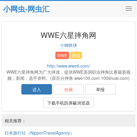
小网虫-网虫汇
Tog
navi
WWE六星摔角网
小钢铁侠
WWE
摔角
http://www.wwe6.com/
WWE六星摔角网为广大摔迷，提供WWE美国职业摔角比赛最新视
频，新闻，选手资料。(原百分摔角 wwe100.com 100shuai.com)
进入
收藏
举报
下载手机防屏蔽浏览器
相关推荐：
日本旅行社（NipponTravelAgency）