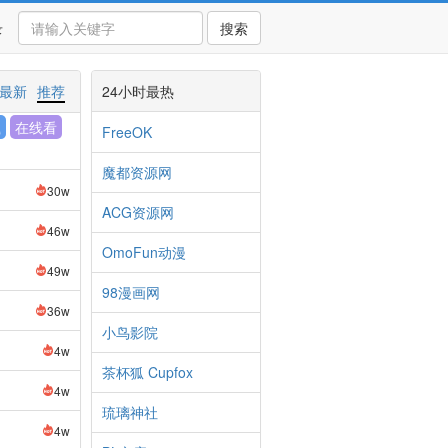
录
搜索
最新
推荐
24小时最热
载
在线看
FreeOK
魔都资源网
30w
ACG资源网
46w
OmoFun动漫
49w
98漫画网
36w
小鸟影院
4w
茶杯狐 Cupfox
4w
琉璃神社
4w