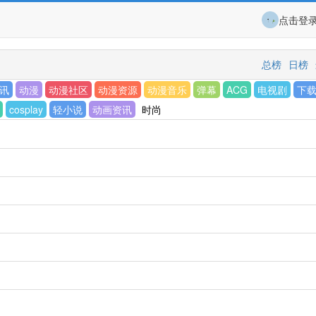
点击登
总榜
日榜
讯
动漫
动漫社区
动漫资源
动漫音乐
弹幕
ACG
电视剧
下
cosplay
轻小说
动画资讯
时尚