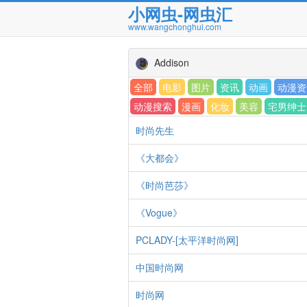
小网虫-网虫汇
www.wangchonghui.com
Addison
全部
电影
图片
资讯
动画
动漫资
动漫搜索
漫画
化妆
美容
宅男绅士
时尚先生
《大都会》
《时尚芭莎》
《Vogue》
PCLADY-[太平洋时尚网]
中国时尚网
时尚网