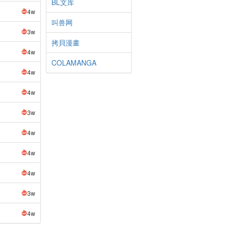
BL文库
4w
叫兽网
3w
拷貝漫畫
4w
COLAMANGA
4w
4w
3w
4w
4w
4w
3w
4w