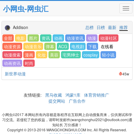
小网虫-网虫汇
Tog
navi
Addison
总榜
日榜
最新
推荐
全部
电影
图片
资讯
动画
动漫资讯
动漫
动漫社区
动漫资源
动漫音乐
弹幕
ACG
电视剧
下载
在线看
动漫搜索
漫画
化妆
美容
宅男绅士
cosplay
轻小说
动画资讯
时尚
新世界动漫
45w
友情链接:
黑马收藏
鸿蒙1库
体育营销推广
提交网站
广告合作
小网虫©2017 本网站所有内容都是靠程序在互联网上自动搜集而来，仅供测试和学
习交流。若侵犯了您的权益，请即时发邮件(wangchonghui2021@outlook.com)通
知站长 万分感谢！
Copyright © 2013-2016 WANGCHONGHUI.COM Inc. All Rights Reserved.