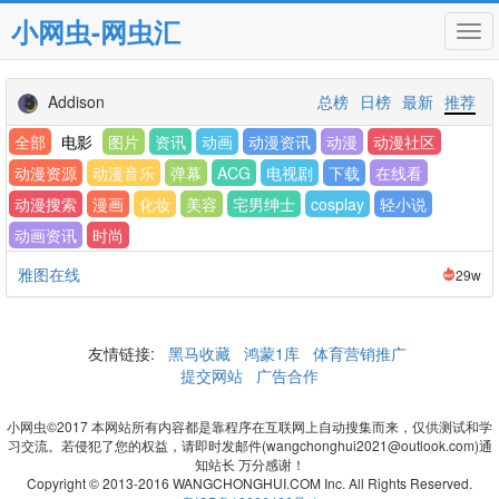
小网虫-网虫汇
Tog
navi
Addison
总榜
日榜
最新
推荐
全部
电影
图片
资讯
动画
动漫资讯
动漫
动漫社区
动漫资源
动漫音乐
弹幕
ACG
电视剧
下载
在线看
动漫搜索
漫画
化妆
美容
宅男绅士
cosplay
轻小说
动画资讯
时尚
雅图在线
29w
友情链接:
黑马收藏
鸿蒙1库
体育营销推广
提交网站
广告合作
小网虫©2017 本网站所有内容都是靠程序在互联网上自动搜集而来，仅供测试和学
习交流。若侵犯了您的权益，请即时发邮件(wangchonghui2021@outlook.com)通
知站长 万分感谢！
Copyright © 2013-2016 WANGCHONGHUI.COM Inc. All Rights Reserved.