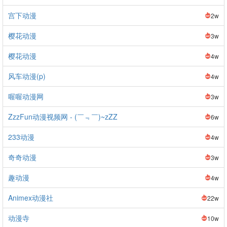
宫下动漫
2w
樱花动漫
3w
樱花动漫
4w
风车动漫(p)
4w
喔喔动漫网
3w
ZzzFun动漫视频网 - (￣﹃￣)~zZZ
6w
233动漫
4w
奇奇动漫
3w
趣动漫
4w
Animex动漫社
22w
动漫寺
10w