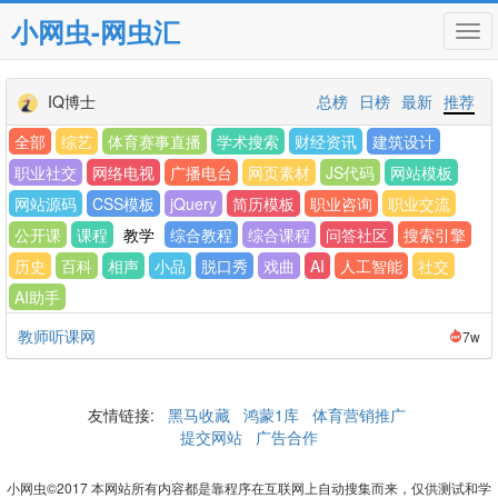
小网虫-网虫汇
Tog
navi
IQ博士
总榜
日榜
最新
推荐
全部
综艺
体育赛事直播
学术搜索
财经资讯
建筑设计
职业社交
网络电视
广播电台
网页素材
JS代码
网站模板
网站源码
CSS模板
jQuery
简历模板
职业咨询
职业交流
公开课
课程
教学
综合教程
综合课程
问答社区
搜索引擎
历史
百科
相声
小品
脱口秀
戏曲
AI
人工智能
社交
AI助手
教师听课网
7w
友情链接:
黑马收藏
鸿蒙1库
体育营销推广
提交网站
广告合作
小网虫©2017 本网站所有内容都是靠程序在互联网上自动搜集而来，仅供测试和学