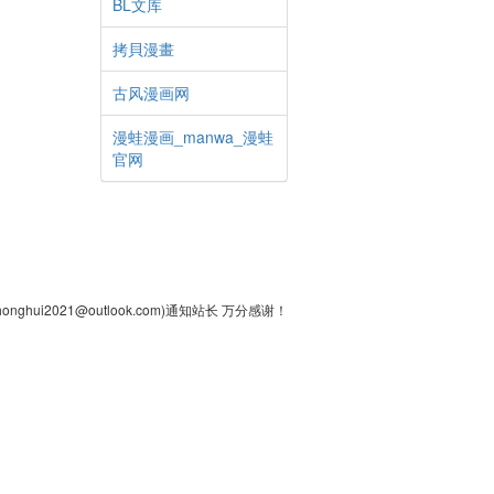
BL文库
拷貝漫畫
古风漫画网
漫蛙漫画_manwa_漫蛙
官网
2021@outlook.com)通知站长 万分感谢！