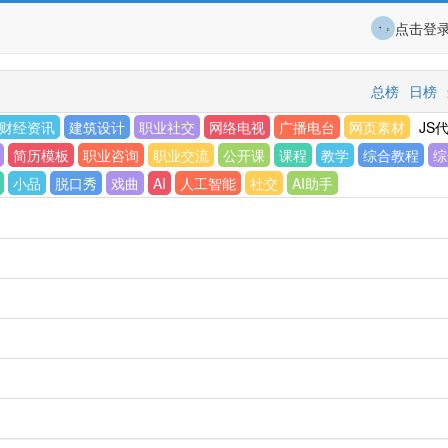
点击登
总榜
日榜
财经资讯
建筑设计
职业社交
网络电视
广播电台
网页素材
JS
简历模板
职业咨询
职业交流
公开课
课程
教学
综合教程
综
小品
脱口秀
戏曲
AI
人工智能
社交
AI助手