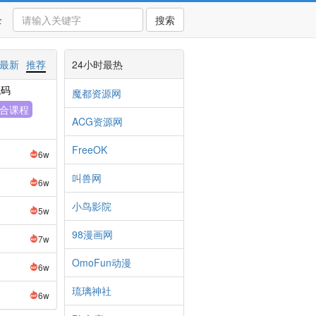
录
搜索
最新
推荐
24小时最热
代码
魔都资源网
合课程
ACG资源网
FreeOK
6w
叫兽网
6w
小鸟影院
5w
98漫画网
7w
OmoFun动漫
6w
琉璃神社
6w