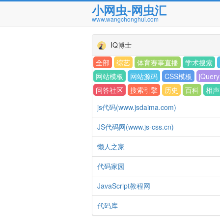
小网虫-网虫汇
www.wangchonghui.com
IQ博士
全部
综艺
体育赛事直播
学术搜索
网站模板
网站源码
CSS模板
jQuery
问答社区
搜索引擎
历史
百科
相声
js代码(www.jsdaima.com)
JS代码网(www.js-css.cn)
懒人之家
代码家园
JavaScript教程网
代码库