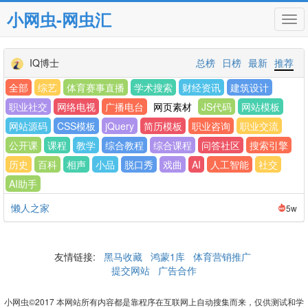
小网虫-网虫汇
Tog
navi
IQ博士
总榜
日榜
最新
推荐
全部
综艺
体育赛事直播
学术搜索
财经资讯
建筑设计
职业社交
网络电视
广播电台
网页素材
JS代码
网站模板
网站源码
CSS模板
jQuery
简历模板
职业咨询
职业交流
公开课
课程
教学
综合教程
综合课程
问答社区
搜索引擎
历史
百科
相声
小品
脱口秀
戏曲
AI
人工智能
社交
AI助手
懒人之家
5w
友情链接:
黑马收藏
鸿蒙1库
体育营销推广
提交网站
广告合作
小网虫©2017 本网站所有内容都是靠程序在互联网上自动搜集而来，仅供测试和学