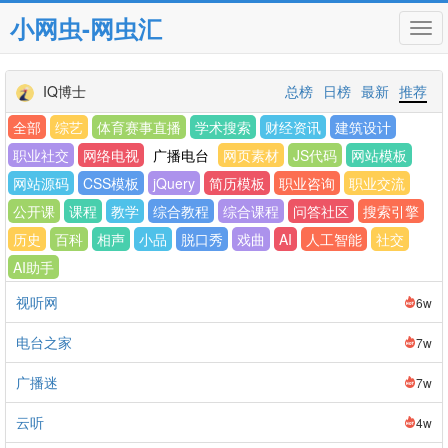
小网虫-网虫汇
Tog
navi
IQ博士
总榜
日榜
最新
推荐
全部
综艺
体育赛事直播
学术搜索
财经资讯
建筑设计
职业社交
网络电视
广播电台
网页素材
JS代码
网站模板
网站源码
CSS模板
jQuery
简历模板
职业咨询
职业交流
公开课
课程
教学
综合教程
综合课程
问答社区
搜索引擎
历史
百科
相声
小品
脱口秀
戏曲
AI
人工智能
社交
AI助手
视听网
6w
电台之家
7w
广播迷
7w
云听
4w