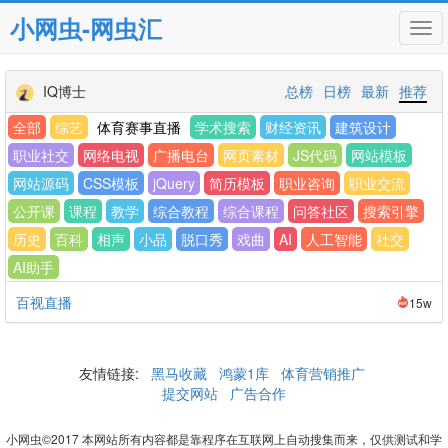
小网虫-网虫汇
Tog
navi
IQ博士
总榜
日榜
最新
推荐
全部
综艺
体育赛事直播
学术搜索
财经资讯
建筑设计
职业社交
网络电视
广播电台
网页素材
JS代码
网站模板
网站源码
CSS模板
jQuery
简历模板
职业咨询
职业交流
公开课
课程
教学
综合教程
综合课程
问答社区
搜索引擎
历史
百科
相声
小品
脱口秀
戏曲
AI
人工智能
社交
AI助手
百视直播
15w
友情链接:
黑马收藏
鸿蒙1库
体育营销推广
提交网站
广告合作
小网虫©2017 本网站所有内容都是靠程序在互联网上自动搜集而来，仅供测试和学