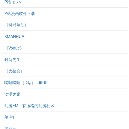
P站_pixiv
P站漫画软件下载
《时尚芭莎》
XMANHUA
《Vogue》
时尚先生
《大都会》
嘀哩嘀哩（D站）_dilidili
动漫之家
动漫FM - 有逼格的动漫社区
萌宅社
半次元