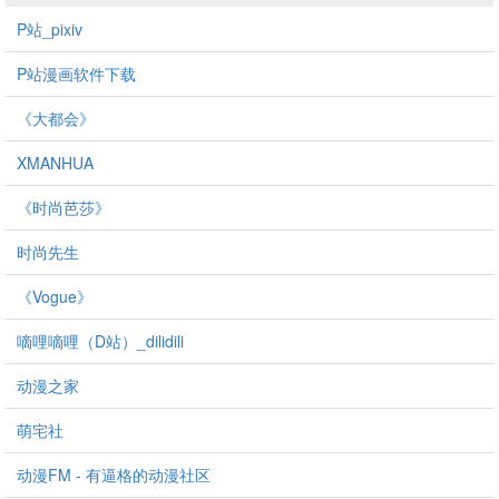
P站_pixiv
P站漫画软件下载
《大都会》
XMANHUA
《时尚芭莎》
时尚先生
《Vogue》
嘀哩嘀哩（D站）_dilidili
动漫之家
萌宅社
动漫FM - 有逼格的动漫社区