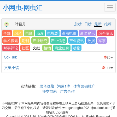
小网虫-网虫汇
Tog
navi
一叶轻舟
总榜
日榜
最新
推荐
全部
综艺
电影
动漫
电视剧
高清电影
新闻资讯
综合资讯
学术搜索
期刊
产业研究
产业信息
产业资讯
数据
军事
时事评论
社区
文献
植物
商业信息
动物
Sci-Hub
20w
文献小镇
114w
友情链接:
黑马收藏
鸿蒙1库
体育营销推广
提交网站
广告合作
小网虫©2017 本网站所有内容都是靠程序在互联网上自动搜集而来，仅供测试和学
习交流。若侵犯了您的权益，请即时发邮件(wangchonghui2021@outlook.com)通
知站长 万分感谢！
Copyright © 2013-2016 WANGCHONGHUI.COM Inc. All Rights Reserved.