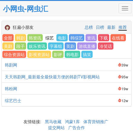
小网虫-网虫汇
Tog
navi
狂扁小朋友
总榜
日榜
最新
推荐
全部
韩剧
韩资讯
综艺
电影
韩综艺
资讯
下载
在线看
美剧
段子
娱乐资讯
字幕组
英剧
游戏直播
冷笑话
综合资源站
影视资源站
影评
韩电影
搞笑
韩剧网
39w
天天韩剧网_最新最全最快最方便的韩剧TV影视网站
95w
韩粉网
19w
综艺巴士
12w
友情链接:
黑马收藏
鸿蒙1库
体育营销推广
提交网站
广告合作