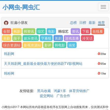
小网虫-网虫汇
Tog
navi
狂扁小朋友
总榜
日榜
最新
推荐
全部
韩剧
韩资讯
综艺
电影
韩综艺
资讯
下载
在线看
美剧
段子
娱乐资讯
字幕组
英剧
游戏直播
冷笑话
综合资源站
影视资源站
影评
韩电影
搞笑
韩剧网
39w
天天韩剧网_最新最全最快最方便的韩剧TV影视网站
95w
韩粉网
19w
友情链接:
黑马收藏
鸿蒙1库
体育营销推广
提交网站
广告合作
小网虫©2017 本网站所有内容都是靠程序在互联网上自动搜集而来，仅供测试和学